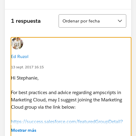
Ordenar
1 respuesta
Ordenar por fecha
Ed Ruzol
13 sept. 2017 16:15
Hi Stephanie,
For best practices and advice regarding ampscripts in
Marketing Cloud, may I suggest joining the Marketing
Cloud group via the link below:
https://success.salesforce.com/featuredGroupDetail?
id=a1z30000006IDYkAAO
Mostrar más