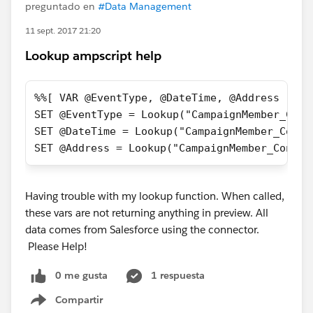
preguntado en
#Data Management
11 sept. 2017 21:20
Lookup ampscript help
%%[ VAR @EventType, @DateTime, @Address 
SET @EventType = Lookup("CampaignMember_Cont
SET @DateTime = Lookup("CampaignMember_Conta
SET @Address = Lookup("CampaignMember_Contac
Having trouble with my lookup function. When called,
these vars are not returning anything in preview. All
data comes from Salesforce using the connector.
Please Help!
0 me gusta
1 respuesta
Compartir
Show menu