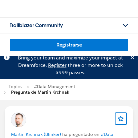
Trailblazer Community
Registrarse
Bring your team and maximize your impact at
Dreamforce.
Register
three or more to unlock
$999 passes.
Topics
#Data Management
Pregunta de Martin Krchnak
Martin Krchnak (Blinker)
ha preguntado en
#Data