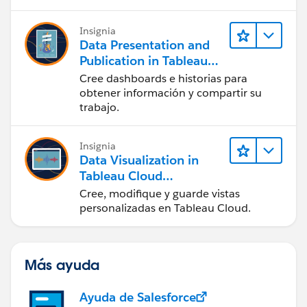
Insignia
Data Presentation and
Publication in Tableau
Desktop (Presentación
Cree dashboards e historias para
de datos y publicación
obtener información y compartir su
en Tableau Desktop)
trabajo.
Insignia
Data Visualization in
Tableau Cloud
(Visualización de datos
Cree, modifique y guarde vistas
en Tableau Cloud)
personalizadas en Tableau Cloud.
Más ayuda
Ayuda de Salesforce