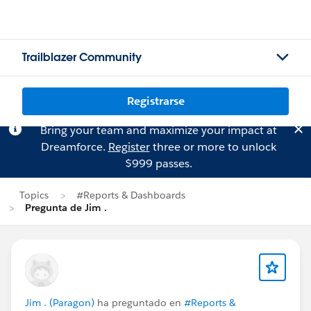
Trailblazer Community
Registrarse
Bring your team and maximize your impact at
Dreamforce.
Register
three or more to unlock
$999 passes.
Topics
#Reports & Dashboards
Pregunta de Jim .
Jim . (Paragon)
ha preguntado en
#Reports &