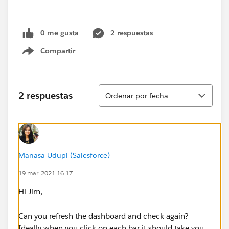
0 me gusta
2 respuestas
Compartir
Show menu
Ordenar
2 respuestas
Ordenar por fecha
Manasa Udupi (Salesforce)
19 mar. 2021 16:17
Hi Jim,
Can you refresh the dashboard and check again?
Ideally when you click on each bar it should take you