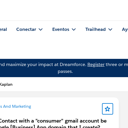
eral
Conectar
Eventos
Trailhead
Ay
and maximize your impact at Dreamforce.
Register
three or m
passes.
Kaplan
s And Marketing
Contact with a "consumer" gmail account be
ogle [Business] App domain that I create?