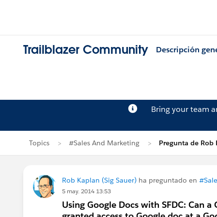
Trailblazer Community
Descripción gen
Bring your team 
Topics
#Sales And Marketing
Pregunta de Rob 
Rob Kaplan (Sig Sauer)
ha preguntado en
#Sale
5 may. 2014 13:53
Using Google Docs with SFDC: Can a 
granted access to Google doc at a Go