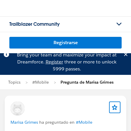
Trailblazer Community
Registrarse
Bring your team and maximize your impact at
Dreamforce.
Register
three or more to unlock
$999 passes.
Topics
#Mobile
Pregunta de Marisa Grimes
Marisa Grimes
ha preguntado en
#Mobile