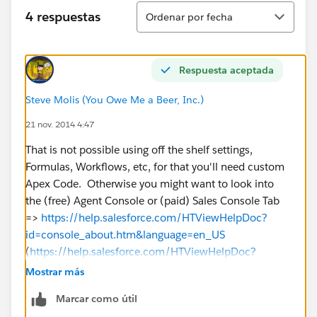
Ordenar
4 respuestas
Ordenar por fecha
Respuesta aceptada
Steve Molis (You Owe Me a Beer, Inc.)
21 nov. 2014 4:47
That is not possible using off the shelf settings,
Formulas, Workflows, etc, for that you'll need custom
Apex Code. Otherwise you might want to look into
the (free) Agent Console or (paid) Sales Console Tab
=>
https://help.salesforce.com/HTViewHelpDoc?
id=console_about.htm&language=en_US
(
https://help.salesforce.com/HTViewHelpDoc?
id=console_about.htm&language=en_US
)
Mostrar más
Marcar como útil
Or (possibly) the Process Builder