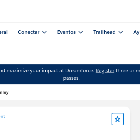
eral
Conectar
Eventos
Trailhead
Ay
and maximize your impact at Dreamforce.
Register
three or m
passes.
nley
nt