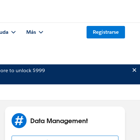
uda
Más
Registrarse
ore to unlock $999
Data Management