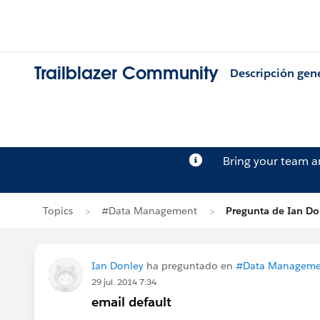
Trailblazer Community
Descripción gen
Bring your team 
Topics
#Data Management
Pregunta de Ian Do
Ian Donley
ha preguntado en
#Data Manageme
29 jul. 2014 7:34
email default