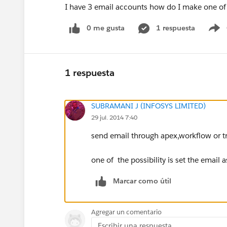
I have 3 email accounts how do I make one of
0 me gusta
1 respuesta
S
1 respuesta
SUBRAMANI J (INFOSYS LIMITED)
29 jul. 2014 7:40
send email through apex,workflow or tr
one of the possibility is set the email 
Marcar como útil
Agregar un comentario
Escribir una respuesta...