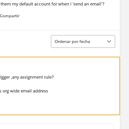
 them my default account for when i 'send an email'?
Compartir
how menu
Ordenar
Ordenar por fecha
igger ,any assignment rule?
as org wide email address