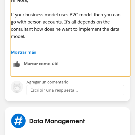
Hi Nora,
If your business model uses B2C model then you can
go with person accounts. It's all depends on the
consultant how does he want to implement the data
model.
These link might be helpful for you.
Mostrar más
Marcar como útil
http://salesforce.stackexchange.com/questions/2128
/when-should-one-use-person-accounts
Agregar un comentario
https://www.shellblack.com/consulting/people-are-
Escribir una respuesta...
people-in-salesforce/
https://www.salesforce.com/blog/2015/09/salesforc
e-health-cloud.html
Data Management
Kind Regards,