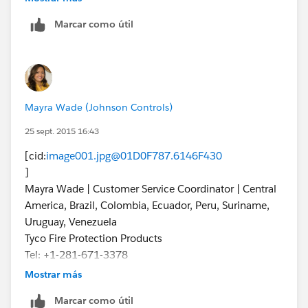
Marcar como útil
Like this =>
Mayra Wade (Johnson Controls)
25 sept. 2015 16:43
[cid:
image001.jpg@01D0F787.6146F430
]
Mayra Wade | Customer Service Coordinator | Central
America, Brazil, Colombia, Ecuador, Peru, Suriname,
Uruguay, Venezuela
Tyco Fire Protection Products
Tel: +1-281-671-3378
mawade@tycoint.com
|
www.ansul.com
|
Mostrar más
www.pyrochem.com
Marcar como útil