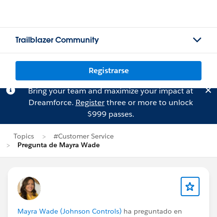
Trailblazer Community
Registrarse
Bring your team and maximize your impact at
Dreamforce.
Register
three or more to unlock
$999 passes.
Topics
#Customer Service
Pregunta de Mayra Wade
Mayra Wade (Johnson Controls)
ha preguntado en