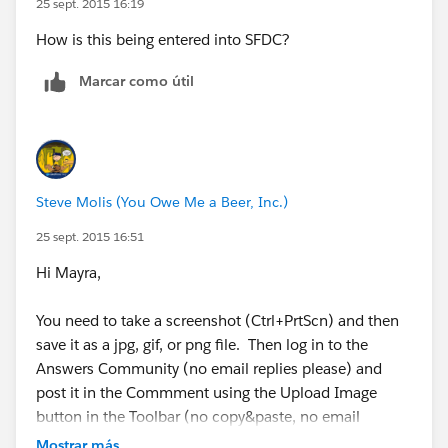
25 sept. 2015 16:19
How is this being entered into SFDC?
Marcar como útil
Steve Molis (You Owe Me a Beer, Inc.)
25 sept. 2015 16:51
Hi Mayra,
You need to take a screenshot (Ctrl+PrtScn) and then
save it as a jpg, gif, or png file. Then log in to the
Answers Community (no email replies please) and
post it in the Commment using the Upload Image
button in the Toolbar (no copy&paste, no email
replies, or attachments).
Mostrar más