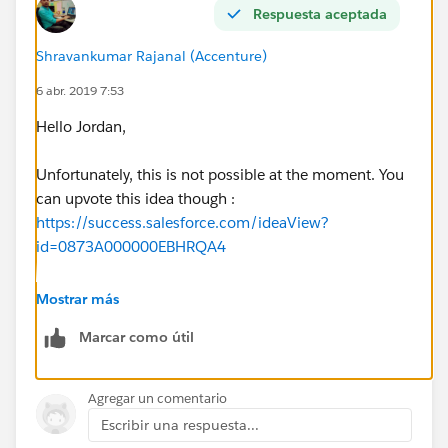
Respuesta aceptada
Shravankumar Rajanal (Accenture)
6 abr. 2019 7:53
Hello Jordan,
Unfortunately, this is not possible at the moment. You
can upvote this idea though :
https://success.salesforce.com/ideaView?
id=0873A000000EBHRQA4
Thank you
Mostrar más
Marcar como útil
Agregar un comentario
Escribir una respuesta...