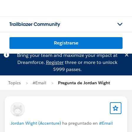
Trailblazer Community
Registrarse
Bring your team and maximize your impact at
Dreamforce.
Register
three or more to unlock
$999 passes.
Topics
#Email
Pregunta de Jordan Wight
Jordan Wight (Accenture)
ha preguntado en
#Email