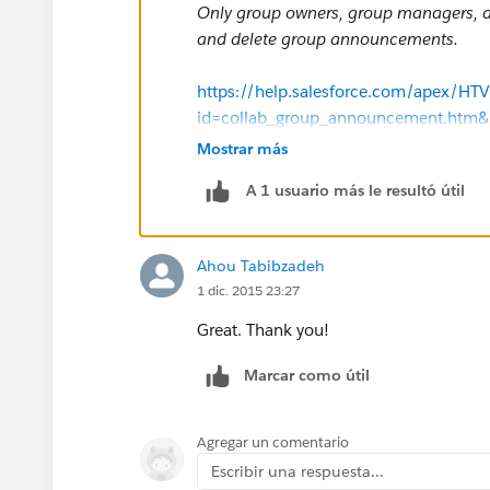
Only group owners, group managers, an
and delete group announcements.
https://help.salesforce.com/apex/H
id=collab_group_announcement.htm
(
https://help.salesforce.com/apex/H
Mostrar más
id=collab_group_announcement.htm
A 1 usuario más le resultó útil
So, try to set that user as the
group ow
Ahou Tabibzadeh
1 dic. 2015 23:27
Great. Thank you!
Marcar como útil
Agregar un comentario
Escribir una respuesta...