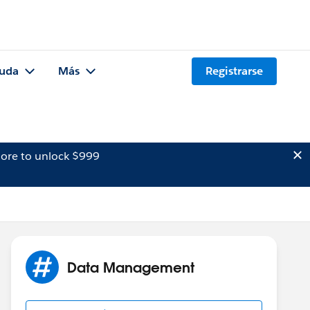
uda
Más
Registrarse
ore to unlock $999
Data Management