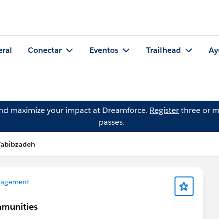
eral
Conectar
Eventos
Trailhead
Ay
and maximize your impact at Dreamforce.
Register
three or m
passes.
Tabibzadeh
nagement
mmunities