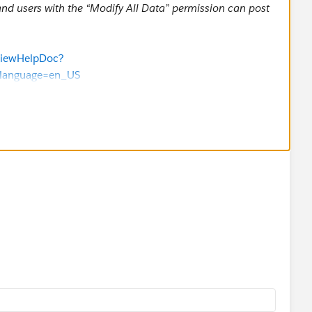
d users with the “Modify All Data” permission can post
TViewHelpDoc?
&language=en_US
TViewHelpDoc?
&language=en_US
)
ner
or
group managers
.