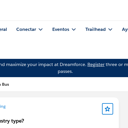
eral
Conectar
Eventos
Trailhead
Ay
and maximize your impact at Dreamforce.
Register
three or m
passes.
n Bus
ing
ustry type?