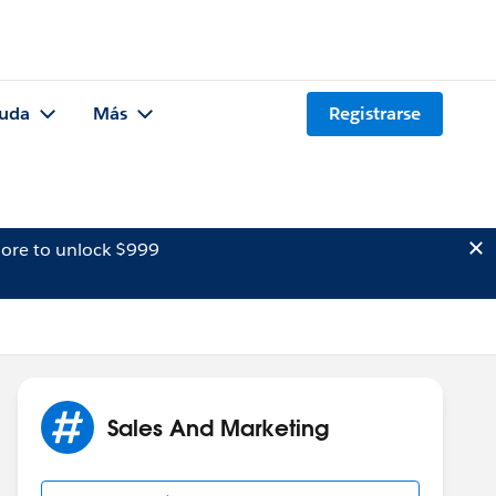
uda
Más
Registrarse
ore to unlock $999
Sales And Marketing