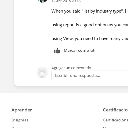
14 abr. 2014 20:15
When you said "list by industry type", I 
using report is a good option as you can
using View, you need to have many vie
Marcar como útil
Agregar un comentario
Escribir una respuesta...