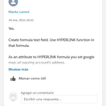
MailingState & ',' &
Marko Lamot
MailingCountry ,
16 ene. 2014 16:51
'Find On Map'
Yes.
)
Create formula text field. Use HYPERLINK function in
b/w that what are API Names of the Address Fields ?
that formula.
Also, if you plan insert them then always use the Insert
Field button when on the Advanced Formula Tab to
As an attribute to HYPERLINK formula you set google
grab the API Names of the Fields.
map url passing account's address.
Mostrar más
Then put this formula field to the report.
Marcar como útil
Agregar un comentario
Escribir una respuesta...