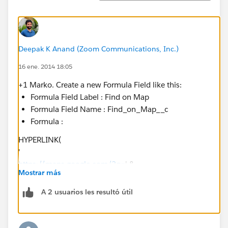
Deepak K Anand (‎‎‎‎‎‎Zoom Communications, Inc.)
16 ene. 2014 18:05
+1 Marko. Create a new Formula Field like this:
Formula Field Label : Find on Map
Formula Field Name : Find_on_Map__c
Formula :
HYPERLINK(
'
https://maps.google.com/?q=
' &
Mostrar más
MailingStreet & ',' &
A 2 usuarios les resultó útil
MailingCity & ',' &