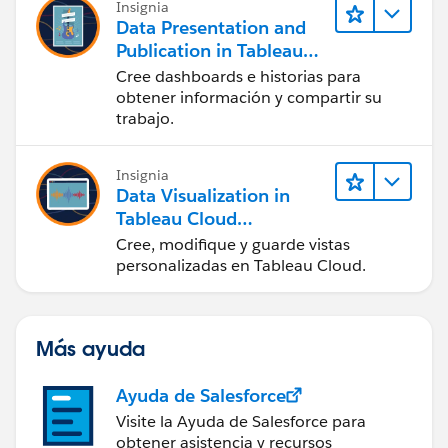
Insignia
Data Presentation and
Publication in Tableau
Desktop (Presentación
Cree dashboards e historias para
de datos y publicación
obtener información y compartir su
en Tableau Desktop)
trabajo.
Insignia
Data Visualization in
Tableau Cloud
(Visualización de datos
Cree, modifique y guarde vistas
en Tableau Cloud)
personalizadas en Tableau Cloud.
Más ayuda
Ayuda de Salesforce
Visite la Ayuda de Salesforce para
obtener asistencia y recursos