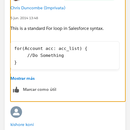
Chris Duncombe (Imprivata)
5 jun. 2014 13:48
This is a standard For loop in Salesforce syntax.
for(Account acc: acc_list) {
     //Do Something
}
Mostrar más
The way to read this is
Marcar como útil
For every Account, in the Account List, perform the
actions within the brackets. If there are 3 accounts in
acc_list, then the code will be run 3 times, once per
account.
kishore koni