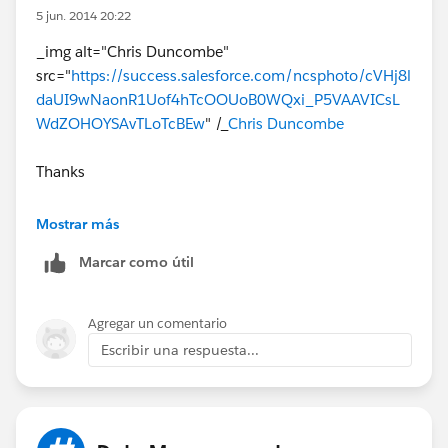
5 jun. 2014 20:22
_img alt="Chris Duncombe"
src="
https://success.salesforce.com/ncsphoto/cVHj8l
daUI9wNaonR1Uof4hTcOOUoB0WQxi_P5VAAVICsL
WdZOHOYSAvTLoTcBEw
" /_
Chris Duncombe
Thanks
kishorekoni
Mostrar más
Marcar como útil
Agregar un comentario
Escribir una respuesta...