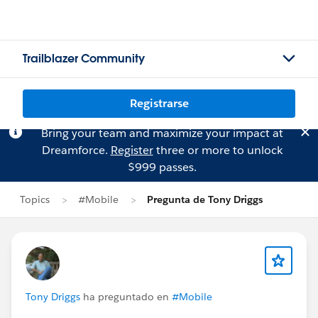
Trailblazer Community
Registrarse
Bring your team and maximize your impact at
Dreamforce.
Register
three or more to unlock
$999 passes.
Topics
#Mobile
Pregunta de Tony Driggs
Tony Driggs
ha preguntado en
#Mobile