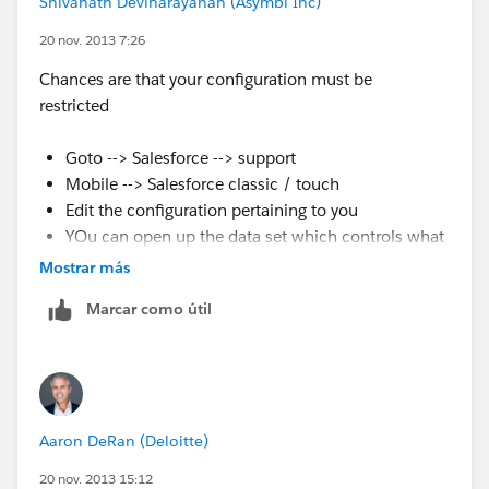
Shivanath Devinarayanan (Asymbl Inc)
20 nov. 2013 7:26
Chances are that your configuration must be
restricted
Goto --> Salesforce --> support
Mobile --> Salesforce classic / touch
Edit the configuration pertaining to you
YOu can open up the data set which controls what
data is seen by the mobile app
Mostrar más
if our suggestion(s) worked, let us know by marking
Marcar como útil
the answer as "Best Answer" right under the
comment.This will help the rest of the community
should they have a similar issue in the future. Thank
you!
Aaron DeRan (Deloitte)
Shivanath
20 nov. 2013 15:12