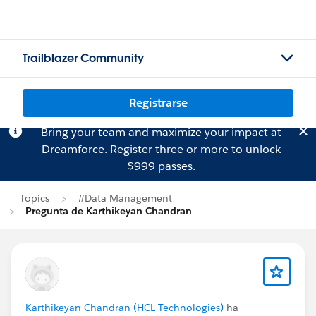
Trailblazer Community
Registrarse
Bring your team and maximize your impact at
Dreamforce.
Register
three or more to unlock
$999 passes.
Topics
#Data Management
Pregunta de Karthikeyan Chandran
Karthikeyan Chandran (HCL Technologies)
ha