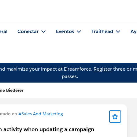
eral
Conectar
Eventos
Trailhead
Ay
and maximize your impact at Dreamforce.
Register
three or m
passes.
ine Biederer
ntado en
#Sales And Marketing
an activity when updating a campaign