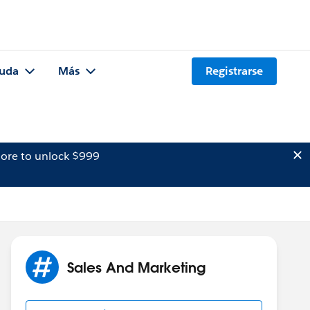
uda
Más
Registrarse
ore to unlock $999
Sales And Marketing