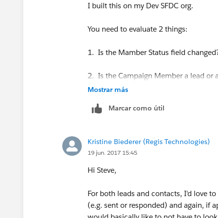
I built this on my Dev SFDC org.
You need to evaluate 2 things:
1. Is the Mamber Status field changed
2. Is the Campaign Member a lead or 
Mostrar más
Then create 2 separate Actions (Create T
Marcar como útil
Kristine Biederer (Regis Technologies)
19 jun. 2017 15:45
Hi Steve,
For both leads and contacts, I'd love 
(e.g. sent or responded) and again, if
would basically like to not have to loo