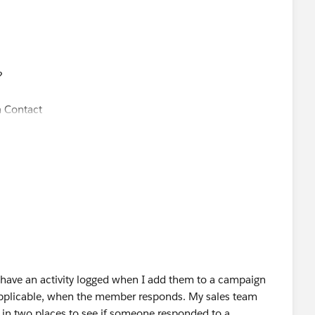
?
a Contact
ask) one if it's a Contact and the other if it's a Lead
to have an activity logged when I add them to a campaign
 applicable, when the member responds. My sales team
k in two places to see if someone responded to a