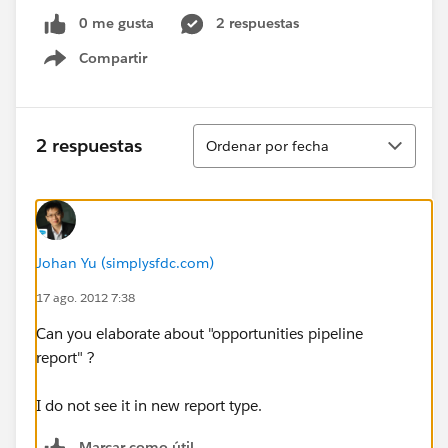
0 me gusta
2 respuestas
Compartir
Show menu
Ordenar
2 respuestas
Ordenar por fecha
Johan Yu (simplysfdc.com)
17 ago. 2012 7:38
Can you elaborate about "opportunities pipeline
report" ?
I do not see it in new report type.
Marcar como útil