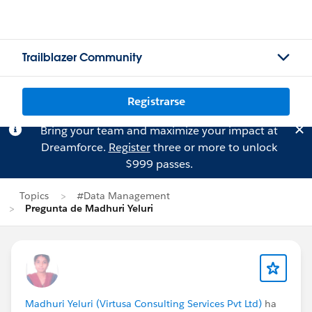
Trailblazer Community
Registrarse
Bring your team and maximize your impact at
Dreamforce.
Register
three or more to unlock
$999 passes.
Topics
#Data Management
Pregunta de Madhuri Yeluri
Madhuri Yeluri (Virtusa Consulting Services Pvt Ltd)
ha