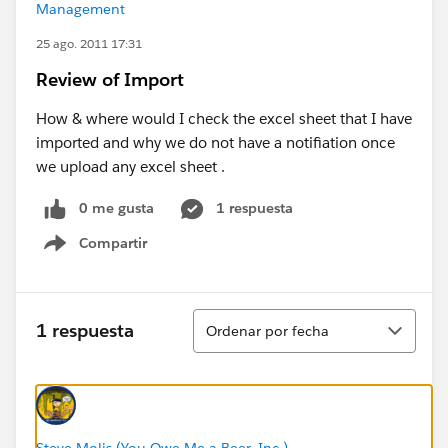
Management
25 ago. 2011 17:31
Review of Import
How & where would I check the excel sheet that I have
imported and why we do not have a notifiation once
we upload any excel sheet .
0 me gusta
1 respuesta
Compartir
Show menu
Ordenar
1 respuesta
Ordenar por fecha
Steve Molis (You Owe Me a Beer, Inc.)