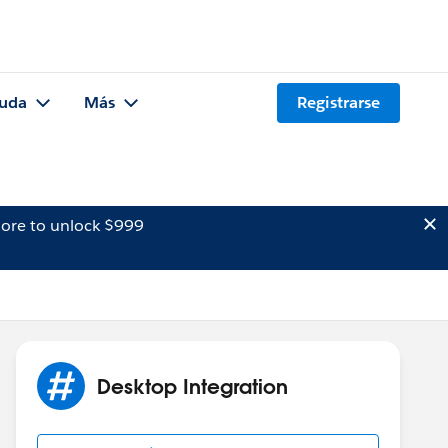
uda
Más
Registrarse
ore to unlock $999
Desktop Integration