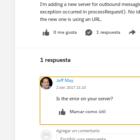
I'm adding a new server for outbound messaging
exception occurred in processRequest(). No id
the new one is using an URL.
0 me gusta
1 respuesta
S
1 respuesta
Jeff May
2 abr. 2017 21:10
Is the error on your server?
Marcar como útil
Agregar un comentario
Escribir una respuesta...