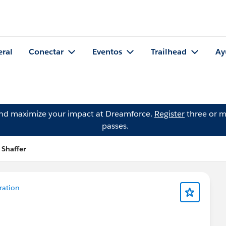
eral
Conectar
Eventos
Trailhead
Ay
and maximize your impact at Dreamforce.
Register
three or m
passes.
 Shaffer
ration