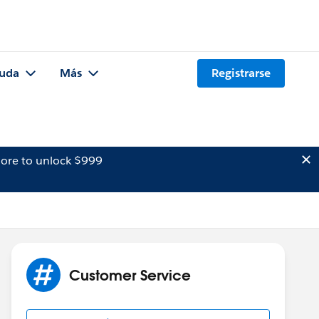
uda
Más
Registrarse
ore to unlock $999
Customer Service