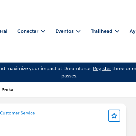
eral
Conectar
Eventos
Trailhead
Ay
and maximize your impact at Dreamforce.
Register
three or m
passes.
 Prokai
Customer Service