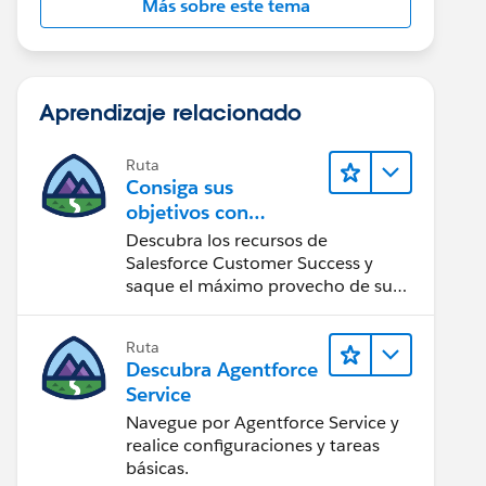
Más sobre este tema
Aprendizaje relacionado
Ruta
Consiga sus
objetivos con
Salesforce Customer
Descubra los recursos de
Success
Salesforce Customer Success y
saque el máximo provecho de su
implementación de Salesforce.
Ruta
Descubra Agentforce
Service
Navegue por Agentforce Service y
realice configuraciones y tareas
básicas.