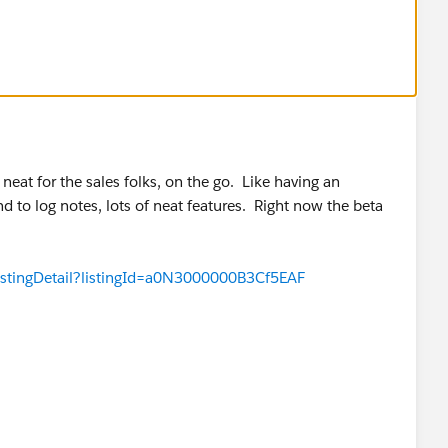
eat for the sales folks, on the go. Like having an
nd to log notes, lots of neat features. Right now the beta
istingDetail?listingId=a0N3000000B3Cf5EAF