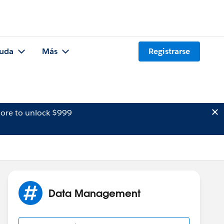
uda
Más
Registrarse
ore to unlock $999
Data Management