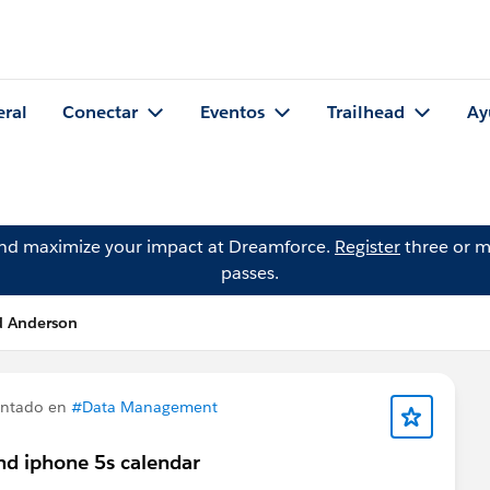
eral
Conectar
Eventos
Trailhead
Ay
and maximize your impact at Dreamforce.
Register
three or m
passes.
d Anderson
untado en
#Data Management
nd iphone 5s calendar