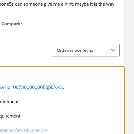
phone5s can someone give me a hint, maybe it is the way i
Compartir
Show menu
Ordenar
Ordenar por fecha
aview?id=08730000000BqpEAAS#
quirement.
equirement
ategory/email-calendar