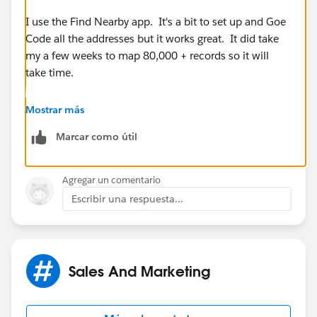
I use the Find Nearby app. It's a bit to set up and Goe
Code all the addresses but it works great. It did take
my a few weeks to map 80,000 + records so it will
take time.
http://appexchange.salesforce.com/listingDetail?
Mostrar más
listingId=a0N30000001gpWhEAI
Marcar como útil
Agregar un comentario
Escribir una respuesta...
Sales And Marketing