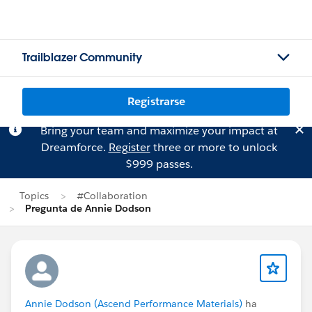
Trailblazer Community
Registrarse
Bring your team and maximize your impact at
Dreamforce.
Register
three or more to unlock
$999 passes.
Topics
#Collaboration
Pregunta de Annie Dodson
Annie Dodson (Ascend Performance Materials)
ha