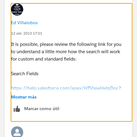
Ed Villalobos
12 abr. 2013 17:01
It is possible, please review the following link for you
to understand a little more how the search will work
for custom and standard fields:
Search Fields
https://help.salesforce.com/apex/HTViewHelpDoc?
id=search_fields.htm&language=en_US
Mostrar más
Marcar como útil