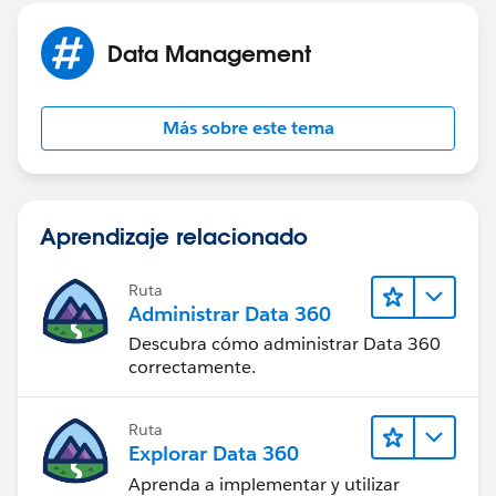
OZJJ4xf2KII/TfWedGqxZpI/AAAAAAAAAD4/26hAR7H
Td8o/s170/twitter-logo.png" /_
_img
Data Management
src="http://3.bp.blogspot.com/-
I9YdeYGmhIQ/TfWgJKbnDAI/AAAAAAAAAEU/DbTt-
vKOjuQ/s170/bug_blue_normal.png" /_
Más sobre este tema
Aprendizaje relacionado
Ruta
Administrar Data 360
Descubra cómo administrar Data 360
correctamente.
Ruta
Explorar Data 360
Aprenda a implementar y utilizar