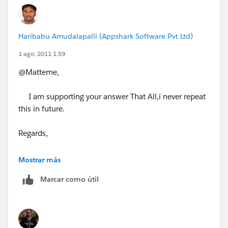
Haribabu Amudalapalli (Appshark Software Pvt Ltd)
1 ago. 2011 1:59
@Matteme,
I am supporting your answer That All,i never repeat
this in future.
Regards,
Haribabu Amudalapalli
Mostrar más
Marcar como útil