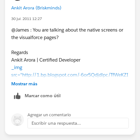
Ankit Arora (Briskminds)
30 jul. 2011 12:27
@James : You are talking about the native screens or
the visualforce pages?
Regards
Ankit Arora | Certified Developer
_img
src="http://1.bp.blogspot.com/-6or5Qdjdlpc/TfWeKZI
Q9fI/AAAAAAAAADY/QJOxPzAaUt0/s170/Ankit-
Mostrar más
FB.png" /_
_img src="http://3.bp.blogspot.com/-
Marcar como útil
_zrHcu18xjM/TfWeOWM2vAI/AAAAAAAAADg/IwJ3z
3NEbEg/s170/blogger_logo50.jpg" /_
_img
src="http://1.bp.blogspot.com/-ycM-
Agregar un comentario
M1F5peQ/TfWfPIx9dTI/AAAAAAAAAEA/5vmr179iJQ
Escribir una respuesta...
A/s170/linkedin_logo.png" /_
_img
src="http://1.bp.blogspot.com/-