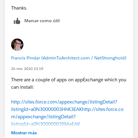
Thanks.
Marcar como útil
Francis Pindar (AdminToArchitect.com / NetStronghold)
24 nov. 2010 13:19
There are a couple of apps on appExchange which you
can install:
http://sites.force.com/appexchange/listingDetail?
listingId=a0N30000003HhK3EAK
http://sites.force.co
m/appexchange/listingDetail?
listingId=a0N30000003I9AaEAK
Mostrar más