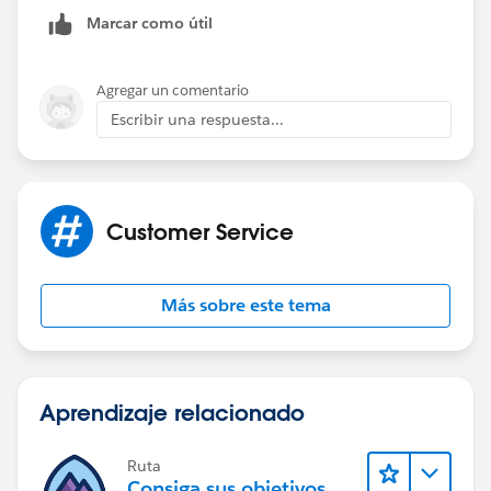
Facebook is a little more tricky as Facebook is more
Marcar como útil
closed so harder to integrate too... but you can create
a facebook app quite easily to act as a web-to-lead
quite easily.
Agregar un comentario
Escribir una respuesta...
Customer Service
Más sobre este tema
Aprendizaje relacionado
Ruta
Consiga sus objetivos