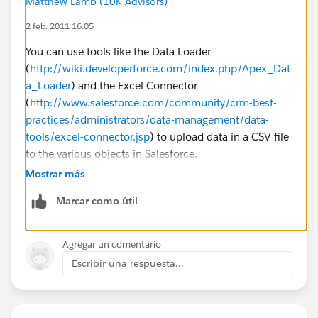
Matthew Lamb (10K Advisors)
2 feb. 2011 16:05
You can use tools like the Data Loader
(
http://wiki.developerforce.com/index.php/Apex_Dat
a_Loader
) and the Excel Connector
(
http://www.salesforce.com/community/crm-best-
practices/administrators/data-management/data-
tools/excel-connector.jsp
) to upload data in a CSV file
to the various objects in Salesforce.
Mostrar más
If you're using the Data Loader, be sure to check the
Marcar como útil
box for 'Show all Salesforce objects' after you log in so
you can see the Asset object.
Agregar un comentario
Escribir una respuesta...