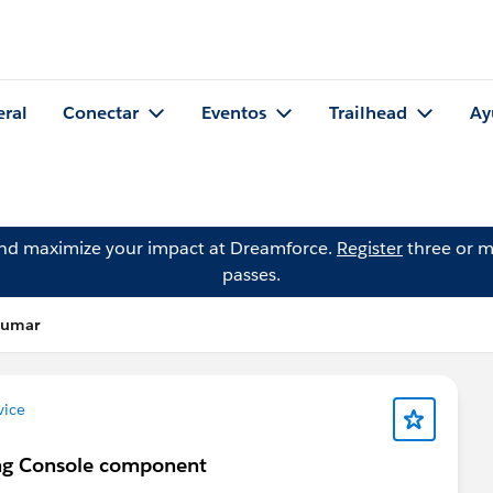
eral
Conectar
Eventos
Trailhead
Ay
and maximize your impact at Dreamforce.
Register
three or m
passes.
kumar
vice
ing Console component