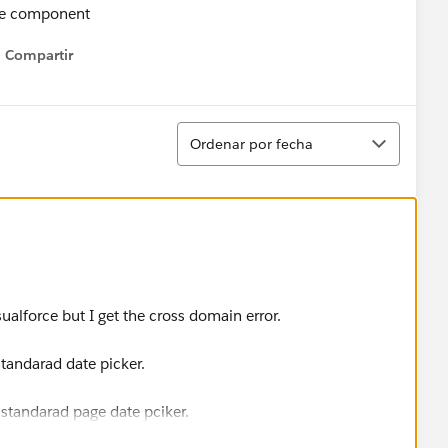
ole component
Compartir
Show menu
Ordenar
Ordenar por fecha
ualforce but I get the cross domain error.
standarad date picker.
e standarad page date pciker.