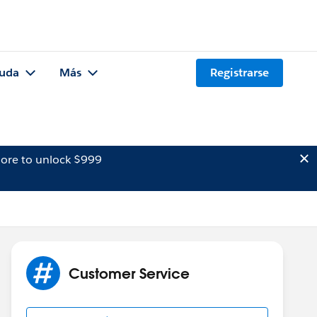
uda
Más
Registrarse
ore to unlock $999
Customer Service