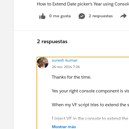
How to Extend Date picker's Year using Cons
0 me gusta
2 respuestas
2 respuestas
suresh kumar
26 nov. 2014 7:26
Thanks for the time.
Yes your right console component is vis
When my VF script tries to extend the 
I inject VF in the console to extend th
Mostrar más