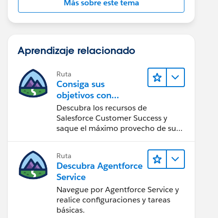
Más sobre este tema
Aprendizaje relacionado
Ruta
Consiga sus
objetivos con
Salesforce Customer
Descubra los recursos de
Success
Salesforce Customer Success y
saque el máximo provecho de su
implementación de Salesforce.
Ruta
Descubra Agentforce
Service
Navegue por Agentforce Service y
realice configuraciones y tareas
básicas.