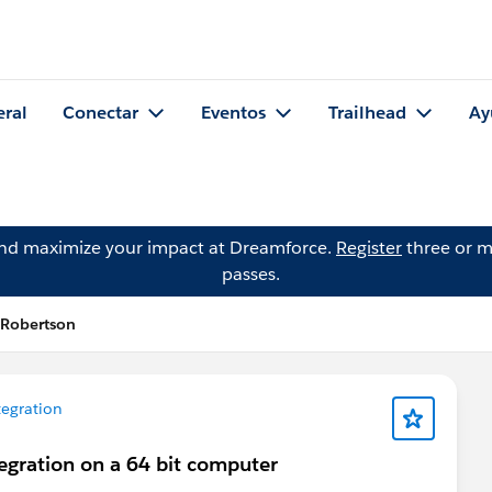
eral
Conectar
Eventos
Trailhead
Ay
and maximize your impact at Dreamforce.
Register
three or m
passes.
 Robertson
egration
tegration on a 64 bit computer