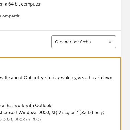
 on a 64 bit computer
Compartir
how menu
Ordenar
Ordenar por fecha
o write about Outlook yesterday which gives a break down
able that work with Outlook:
icrosoft Windows 2000, XP, Vista, or 7 (32-bit only).
 (2002), 2003 or 2007