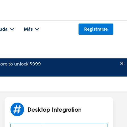
uda
Más
Registrarse
ore to unlock $999
Desktop Integration