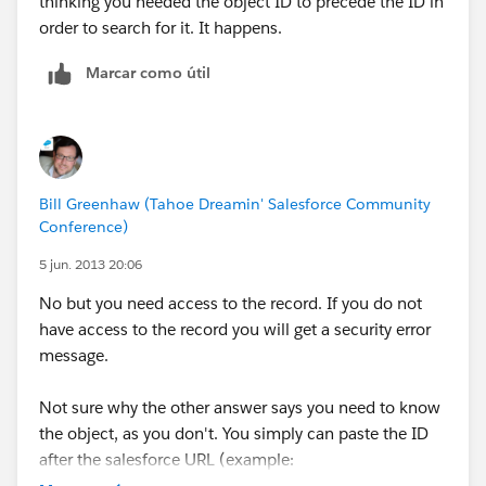
thinking you needed the object ID to precede the ID in
order to search for it. It happens.
Marcar como útil
Bill Greenhaw (Tahoe Dreamin' Salesforce Community
Conference)
5 jun. 2013 20:06
No but you need access to the record. If you do not
have access to the record you will get a security error
message.
Not sure why the other answer says you need to know
the object, as you don't. You simply can paste the ID
after the salesforce URL (example:
https://na1.salesforce.com/IDXXXXX