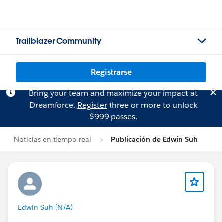
Trailblazer Community
Registrarse
Bring your team and maximize your impact at
Dreamforce.
Register
three or more to unlock
$999 passes.
Noticias en tiempo real
Publicación de Edwin Suh
Edwin Suh (N/A)