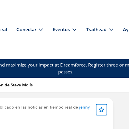
eral
Conectar
Eventos
Trailhead
Ay
and maximize your impact at Dreamforce.
Register
three or m
passes.
ón de Steve Molis
licado en las noticias en tiempo real de
jenny