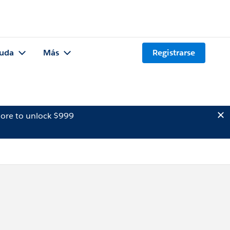
uda
Más
Registrarse
ore to unlock $999