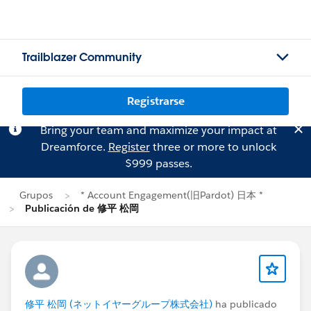
Trailblazer Community
Registrarse
Bring your team and maximize your impact at
Dreamforce.
Register
three or more to unlock
$999 passes.
Grupos
* Account Engagement(旧Pardot) 日本 *
Publicación de 修平 松岡
修平 松岡 (ネットイヤーグループ株式会社)
ha publicado