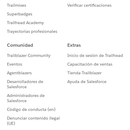
https://trailhead.salesforce.com/ja/trailblazerco
mmunity/code-of-conduct
このグループ内での発言はForward Looking
http://investor.salesforce.com/about-
us/investor/forward-looking-
statements/default.aspx
また本プログラムの利用規約も併せてご覧くださ
https://www.salesforce.com/jp/company/progra
m-agreement
※こちらでの回答はあくまで社員もしくは有識者の
「アドバイス」となります。正式な回答が必要な場
合はケース起票をお願いします。