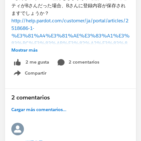
ティがBさんだった場合、Bさんに登録内容が保存され
ますでしょうか？
http://help.pardot.com/customer/ja/portal/articles/2
518686-1-
%E3%81%A4%E3%81%AE%E3%83%A1%E3%
83%BC%E3%83%AB%E3%82%A2%E3%83%8
Mostrar más
9%E3%83%AC%E3%82%B9%E3%81%AB%E5
%AF%BE%E3%81%97%E3%81%A6%E8%A4%
2 comentarios
2 me gusta
87%E6%95%B0%E3%81%AE%E3%83%97%E3
Compartir
%83%AD%E3%82%B9%E3%83%9A%E3%82
Show menu
%AF%E3%83%88%E3%82%92%E6%9C%89%
E5%8A%B9%E5%8C%96
2 comentarios
Cargar más comentarios...