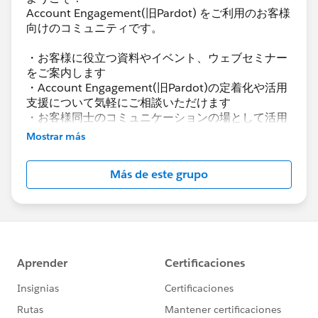
Account Engagement(旧Pardot) をご利用のお客様
向けのコミュニティです。
・お客様に役立つ資料やイベント、ウェブセミナー
をご案内します
・Account Engagement(旧Pardot)の定着化や活用
支援について気軽にご相談いただけます
・お客様同士のコミュニケーションの場として活用
いただけます
Mostrar más
Account Engagement(旧Pardot)に関する総合コミ
Más de este grupo
ュニティとしてお役立てください！
https://www.salesforce.com/jp/products/pardot
/overview
***********************
このグループは株式会社セールスフォース・ジャパ
ンの社員によって管理、運営されています。
「Trailblazer Community オンライン行動規範」に