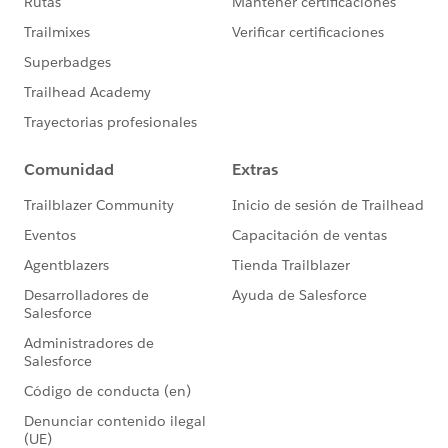
https://trailhead.salesforce.com/ja/trailblazerco
mmunity/code-of-conduct
このグループ内での発言はForward Looking
http://investor.salesforce.com/about-
us/investor/forward-looking-
statements/default.aspx
また本プログラムの利用規約も併せてご覧くださ
https://www.salesforce.com/jp/company/progra
m-agreement
※こちらでの回答はあくまで社員もしくは有識者の
「アドバイス」となります。正式な回答が必要な場
合はケース起票をお願いします。