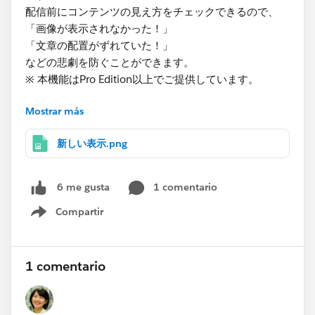
配信前にコンテンツの見え方をチェックできるので、
「画像が表示されなかった！」
「文章の配置がずれていた！」
などの悲劇を防ぐことができます。
※ 本機能はPro Edition以上でご提供しています。
Mostrar más
▼ iPhone7～iPhoneXのプレビューはどう見るの？
新しいEmailエディターの『テストタブ』の表示テスト
新しい表示.png
で「＋新しい表示」を押下すると生成されます！（添付
画像参照）
※生成完了まで5分ほどかかります。
1 comentario
6 me gusta
Compartir
本機能はPro Edition以上のPardotをお使いの方であれば
Show menu
どなたでもご利用できます。
ぜひ試してみてくださいね！
1 comentario