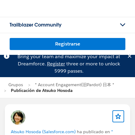
Trailblazer Community
Registrarse
Bring your team and maximize your impact at
Dreamforce.
Register
three or more to unlock
$999 passes.
Grupos
* Account Engagement(旧Pardot) 日本 *
Publicación de Atsuko Hosoda
Atsuko Hosoda (Salesforce.com)
ha publicado en
*