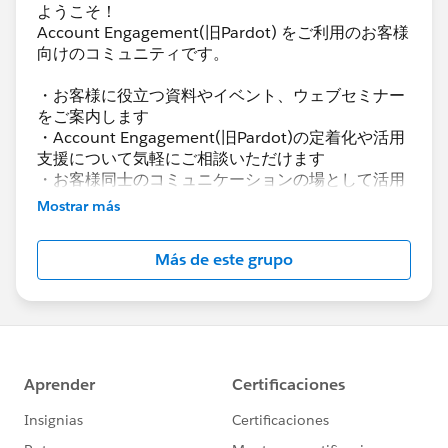
ようこそ！
Account Engagement(旧Pardot) をご利用のお客様
向けのコミュニティです。
・お客様に役立つ資料やイベント、ウェブセミナー
をご案内します
・Account Engagement(旧Pardot)の定着化や活用
支援について気軽にご相談いただけます
・お客様同士のコミュニケーションの場として活用
いただけます
Mostrar más
Account Engagement(旧Pardot)に関する総合コミ
Más de este grupo
ュニティとしてお役立てください！
https://www.salesforce.com/jp/products/pardot
/overview
***********************
このグループは株式会社セールスフォース・ジャパ
ンの社員によって管理、運営されています。
「Trailblazer Community オンライン行動規範」に