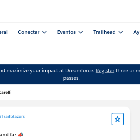
eral
Conectar
Eventos
Trailhead
Ay
and maximize your impact at Dreamforce.
Register
three or m
passes.
arelli
#Trailblazers
and far 📣