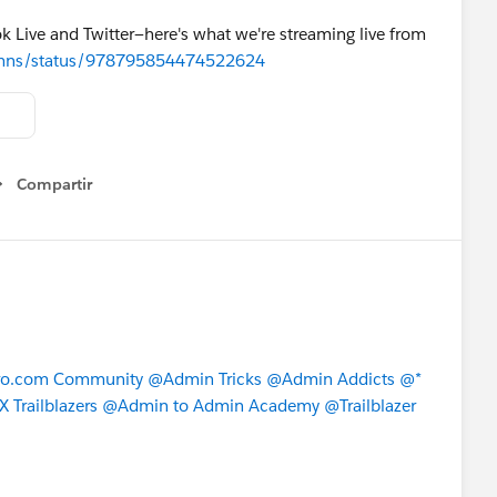
k Live and Twitter—here's what we're streaming live from
admns/status/978795854474522624
Compartir
Show menu
o.com Community
@Admin Tricks
@Admin Addicts
@*
 Trailblazers
@Admin to Admin Academy
@Trailblazer