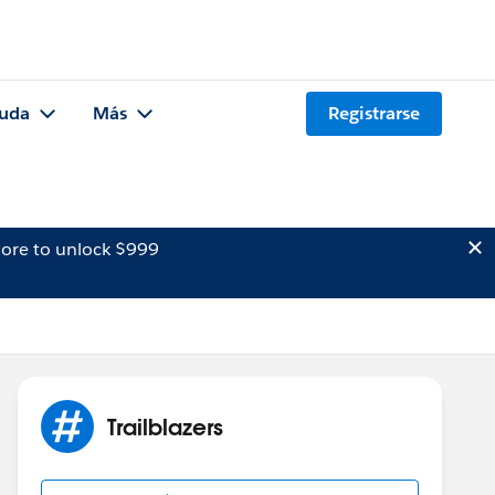
uda
Más
Registrarse
ore to unlock $999
Trailblazers