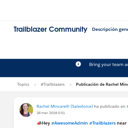
Trailblazer Community
Descripción gen
Bring your team 
Topics
#Trailblazers
Publicación de Rachel Minc
Rachel Mincarelli (Salesforce)
ha publicado en
28 mar. 2018 0:51
📣Hey
#AwesomeAdmin
#Trailblazers
near 