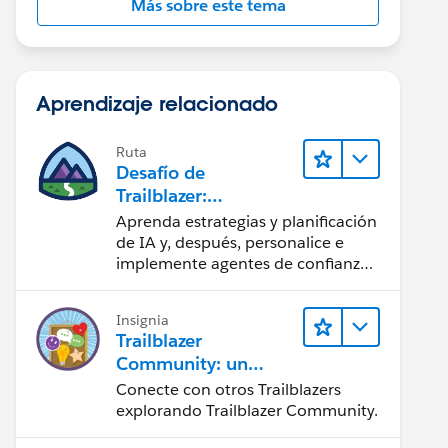
Más sobre este tema
Aprendizaje relacionado
Ruta
Desafío de
Trailblazer:
Conviértase en un
Aprenda estrategias y planificación
Agentblazer
de IA y, después, personalice e
innovador
implemente agentes de confianza
en su organización.
Insignia
Trailblazer
Community: un
vistazo rápido
Conecte con otros Trailblazers
explorando Trailblazer Community.