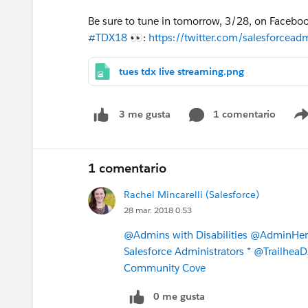
Be sure to tune in tomorrow, 3/28, on Faceboo
#TDX18
👀:
https://twitter.com/salesforce
tues tdx live streaming.png
1 comentario
3 me gusta
1 comentario
Rachel Mincarelli (Salesforce)
28 mar. 2018 0:53
@Admins with Disabilities
@AdminHer
Salesforce Administrators *
@TrailheaDX
Community Cove
0 me gusta