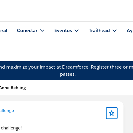
eral
Conectar
Eventos
Trailhead
Ay
and maximize your impact at Dreamforce.
Register
three or m
passes.
 Anne Behling
allenge
 challenge!