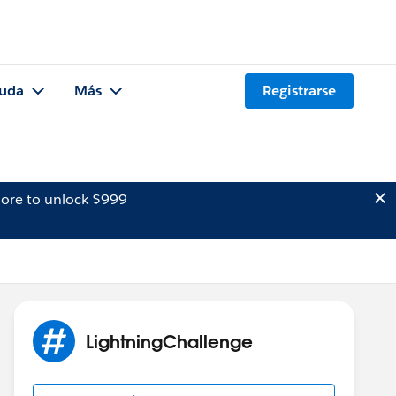
uda
Más
Registrarse
ore to unlock $999
LightningChallenge