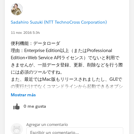
稿してくださった方にプレゼントを差し上げます。
※注意事項
・1人あたりの投稿数制限はありません。
Sadahiro Suzuki (NTT TechnoCross Corporation)
・既に別の人が投稿されている機能と被っても問題あり
11 nov. 2016 5:34
ません。（「人気機能」を知りたいので、複数の人から
便利機能：データローダ
投稿があったものは、それだけ人気があると判断できる
理由：Enterprise Edition以上（またはProfessional
ため）
Edition+Web Service APIライセンス）でないと利用で
・当選者の発表は12月中旬頃、プレゼントの発送は
きませんが、一括データ登録、更新、削除などを行う際
2017年1月上旬頃を予定しております。
には必須のツールですね。
・本件についてのお問い合わせは、本投稿のコメント欄
また、最近ではMac版もリリースされましたし、GUIで
までお願いいたします。
の実行だけでなくコマンドラインから起動できるオプシ
ョンも用意されているので、夜間バッチなどにも利用で
Mostrar más
きるなど、無償で提供されているのが衝撃なほどの便利
0 me gusta
ツールです。
Agregar un comentario
Escribir un comentario...