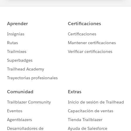
m-agreement
Trailblazer Community オンライン行動規範はこち
https://trailhead.salesforce.com/ja/trailblazerco
mmunity/code-of-conduct