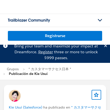
Trailblazer Community
Registrarse
Bring your team and maximize your impact at
Dreamforce.
Register
three or more to unlock
$999 passes.
Grupos
* カスタマーサクセス日本 *
Publicación de Kie Usui
Kie Usui (Salesforce)
ha publicado en
* カスタマーサクセ