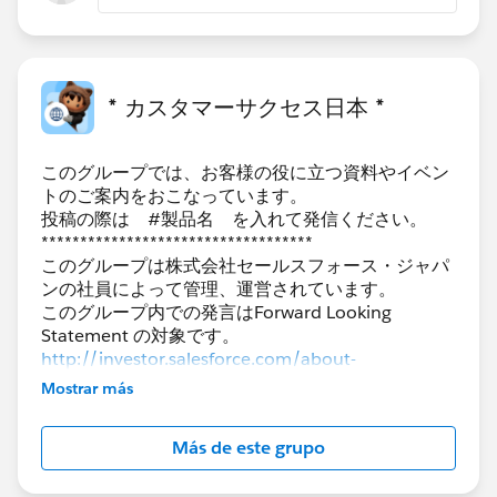
* カスタマーサクセス日本 *
このグループでは、お客様の役に立つ資料やイベン
トのご案内をおこなっています。
投稿の際は #製品名 を入れて発信ください。
***********************************
このグループは株式会社セールスフォース・ジャパ
ンの社員によって管理、運営されています。
このグループ内での発言はForward Looking
http://investor.salesforce.com/about-
us/investor/forward-looking-
Mostrar más
statements/default.aspx
また本プログラムの利用規約も併せてご覧くださ
Más de este grupo
https://www.salesforce.com/jp/company/progra