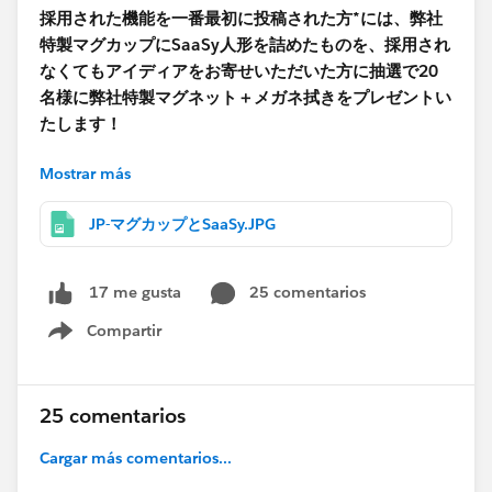
採用された機能を一番最初に投稿された方*には、弊社
特製マグカップにSaaSy人形を詰めたものを、採用され
なくてもアイディアをお寄せいただいた方に抽選で20
名様に弊社特製マグネット＋メガネ拭きをプレゼントい
たします！
Mostrar más
締切は11/14（月）23:59です。皆様、どんな簡単な機
能でも構いませんので、奮って投稿くださいませ♪
JP-マグカップとSaaSy.JPG
【記入例】
便利機能：グローバル検索
25 comentarios
17 me gusta
理由：Salesforceに入っている全てのデータやファイル
Compartir
を検索できるのは本当に便利！社内共有フォルダを掘り
Show menu
返す手間から開放されて本当に助かっています。
25 comentarios
*例：複数の方が便利と「グローバル検索」についてコ
メント投稿くださり、かつ便利機能の一つとして採用さ
Cargar más comentarios...
れた場合、「グローバル検索が便利」と一番はじめに投