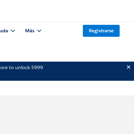
uda
Más
Registrarse
ore to unlock $999