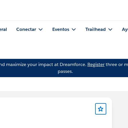
eral
Conectar
Eventos
Trailhead
Ay
and maximize your impact at Dreamforce.
Register
three or m
passes.