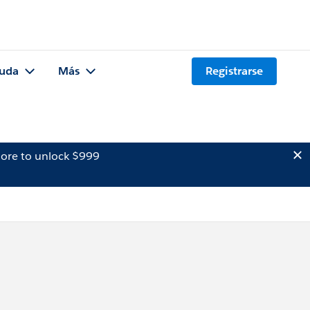
uda
Más
Registrarse
ore to unlock $999