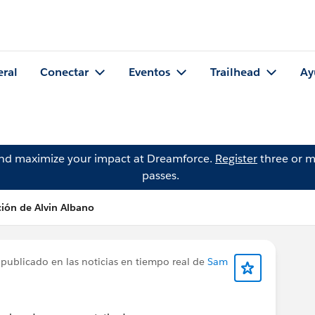
eral
Conectar
Eventos
Trailhead
Ay
and maximize your impact at Dreamforce.
Register
three or m
passes.
ción de Alvin Albano
publicado en las noticias en tiempo real de
Sam