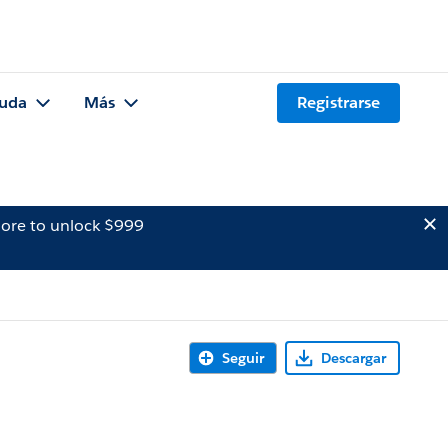
uda
Más
Registrarse
ore to unlock $999
Seguir
Descargar