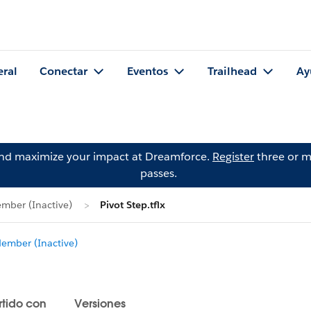
eral
Conectar
Eventos
Trailhead
Ay
and maximize your impact at Dreamforce.
Register
three or m
passes.
mber (Inactive)
Pivot Step.tflx
mber (Inactive)
tido con
Versiones