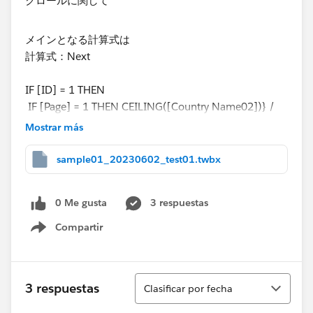
メインとなる計算式は
​計算式：Next
IF [ID] = 1 THEN
IF [Page] = 1 THEN CEILING([Country Name02])} /
30)
Mostrar más
ELSE
[Page] - 1
sample01_20230602_test01.twbx
END
ELSE
0 Me gusta
3 respuestas
IF [Page] = CEILING({COUNTD([Country Name02])}
/30) THEN 1
Compartir
Show menu
ELSE
[Page] + 1
END
Ordenar
3 respuestas
Clasificar por fecha
END
​------------------