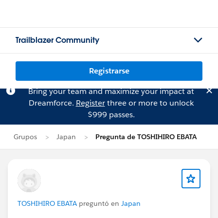
Trailblazer Community
Registrarse
Bring your team and maximize your impact at
Dreamforce.
Register
three or more to unlock
$999 passes.
Grupos
Japan
Pregunta de TOSHIHIRO EBATA
TOSHIHIRO EBATA
preguntó en
Japan