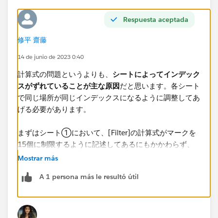
​計算式：Arrow Position
Respuesta aceptada
IIF([ID] = 1, -1, 1)
-------------------
修平 齋藤
​そして関連するシートに下記のフィルターを入れていま
す
14 de junio de 2023 0:40
計算式：Filter
計算式の問題というよりも、
シートによってインデック
INT(([index] - 1) / 30) = [Page] - 1
スがずれていることが主な原因
だと思います。各シート
で同じ場所が同じインデックスになるように調整してあ
しかしながら図に示すようにグラフ表示の同期がされま
げる必要があります。
せん。​
まずはシート①において、[Filter]の計算式がマークを
テーブルにIDといった連番を付与しました​
15個に制限するように記述してあるにもかかわらず、
国Aの20Aから国Eの22Aまでの23個のデータが表示さ
Mostrar más
この課題として、各グラフの同期です。
れていることを解決することを考えてみてください。
A 1 persona más le resultó útil
また、シート②においては逆に15個制限に対して国A
の20Aから国Cの22Aまでの13個しか表示されていませ
​グラフ​の種類２つ クロス集計とシートが５つあり全て
ん。これは2つのマークが非表示になっているためで