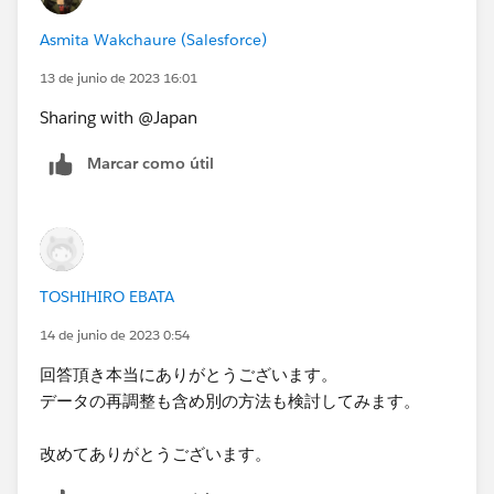
同期してページ遷移したく思います。
す。非表示はその言葉の通り「見えなくしているだけ」
作成したVIZ添付いたしました。
Asmita Wakchaure (Salesforce)
ですので、インデックスの計算に含まれます。
13 de junio de 2023 16:01
ご教示いただければと思います何卒よろしくお願い申し
なお、シート間のインデックス合わせはかなり難しかっ
上げます。
Sharing with @Japan​
たり場合によっては不可能だったりします。データに合
わせて調整する必要があるので、サンプルではうまくい
Marcar como útil
っても本番ではうまくいかないこともあります。元デー
タを綺麗に整備して、この調整の難易度を下げたほうが
よいかもしれません。
TOSHIHIRO EBATA
14 de junio de 2023 0:54
回答頂き本当にありがとうございます。
データの再調整も含め別の方法も検討してみます。
改めてありがとうございます。