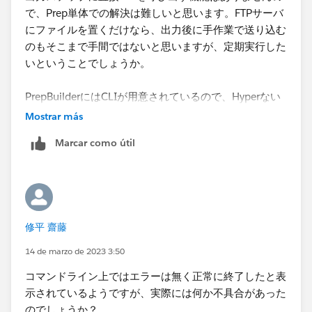
で、Prep単体での解決は難しいと思います。FTPサーバ
にファイルを置くだけなら、出力後に手作業で送り込む
のもそこまで手間ではないと思いますが、定期実行した
いということでしょうか。
PrepBuilderにはCLIが用意されているので、Hyperない
しCSVでファイルを生成させて、その直後にFTPで送り
Mostrar más
込むバッチを作成するのが現実的ではないかと思いま
Marcar como útil
す。
コマンド ラインからフロー出力ファイルを更新 -
Tableau
あるいはデータをRedshiftに入れるのが目的なら、出力
修平 齋藤
先をRedshiftに指定することも可能です（これは運用規
則が許せば、ですが）​。
14 de marzo de 2023 3:50
コマンドライン上ではエラーは無く正常に終了したと表
示されている​ようですが、実際には何か不具合があった
のでしょうか？