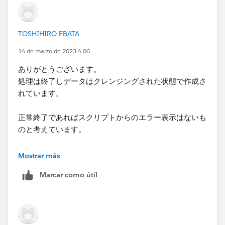
​----------------------------------
TOSHIHIRO EBATA
実行結果の成果物は完成しています。
管理者権限で実行したところ
14 de marzo de 2023 4:06
​---------------------------------------------------
ありがとうございます。
JAVA_HOME is set to :
C:\Program
処理は終了しデータはクレンジングされた状態で作成さ
Files\Tableau\Tableau Prep Builder
れています。
2022.3\scripts\..\Plugins\jre temporarily
The connection file is in V1 format.
正常終了であればスクリプトからのエラー表示はないも
Preparing to run the flow :
C:\20230313-2.tfl
のと考えています。
Loading the flow.
Creating temp directory at
警告的なメッセージということでしょうか。
Mostrar más
C:\Users\xxxxxx\AppData\Local\Temp\prep-cli-
15973605260929606443
Marcar como útil
ご教示いただければ幸甚です。
Loaded the flow.
Checking the flow document for errors.
何卒よろしくお願い申し上げます。​
Flow Document has no errors.
Preparing to execute the flow.