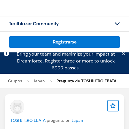
Trailblazer Community
Registrarse
Bring your team and maximize your impact at
Dreamforce.
Register
three or more to unlock
$999 passes.
Grupos
Japan
Pregunta de TOSHIHIRO EBATA
TOSHIHIRO EBATA
preguntó en
Japan