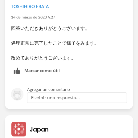
Flow Execution Status: Running
TOSHIHIRO EBATA
Flow Execution Status: Finished
Finished running the flow successfully.
14 de marzo de 2023 4:27
続行するには何かキーを押してください . . .​
回答いただきありがとうございます。
​-----------------------------------
処理正常に完了したことで様子をみます。
​太字の部分がerrorsとなります。
改めてありがとうございます。​
このエラーに関して回避すべきなのかあるいは警告とし
て考えるべきなのかご教示いただければと思います。
Marcar como útil
何卒よろしくお願い申し上げます。​
Agregar un comentario
Escribir una respuesta...
Japan