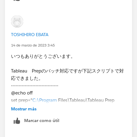
イル作成を考えてみます。
ご教示いただきありがとうございます。​
TOSHIHIRO EBATA
14 de marzo de 2023 3:45
いつもありがとうございます。
Tableau Prepのバッチ対応ですが下記スクリプトで対
応できました。
-------------------------------​
@echo off
set prep="
C:\Program
Files\Tableau\Tableau Prep
Builder 2022.3\scripts\tableau-prep-cli.bat"
Mostrar más
set flow="
C:\20230313-2.tfl
"
Marcar como útil
call %prep% -t %flow%
PAUSE