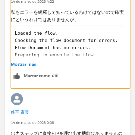
14 de marzo de 2023 4:22
私もエラーを網羅して知っているわけではないので確実
にというわけではありませんが、
Loaded the flow.
Checking the flow document for errors.
Flow Document has no errors.
Preparing to execute the flow.
Flow Execution Status: Running
Mostrar más
Flow Execution Status: Finished
Marcar como útil
Finished running the flow successfully.
の部分は単に進行状況をレポートしているだけで、最後
の行に「成功して終了した」とあるので、エラーでもワ
ーニングでもないと思います。
修平 齋藤
14 de marzo de 2023 0:08
出力ステップに直接FTPを呼び出す​機能はありませんの