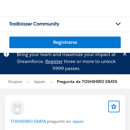
Trailblazer Community
Registrarse
Bring your team and maximize your impact at
Dreamforce.
Register
three or more to unlock
$999 passes.
Grupos
Japan
Pregunta de TOSHIHIRO EBATA
TOSHIHIRO EBATA
preguntó en
Japan