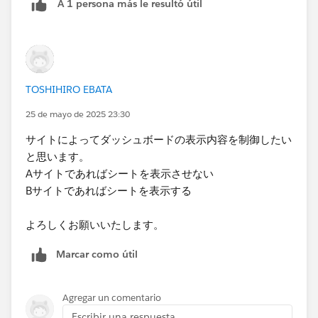
A 1 persona más le resultó útil
上記回答を例にすると、
Aサイトに「ダッシュボードURL?サイト種別=サイト
A」
Bサイトに「ダッシュボードURL?サイト種別=サイト
TOSHIHIRO EBATA
B」
※サイト種別、はパラメータ名
25 de mayo de 2025 23:30
とURLを貼り付け、そこに飛ぶとパラメータ自動選択に
サイトによってダッシュボードの表示内容を制御したい
よる表示切り替えが可能となります。
と思います。
Aサイトであればシートを表示させない
Bサイトであればシートを表示する
よろしくお願いいたします。
Marcar como útil
Agregar un comentario
Escribir una respuesta...