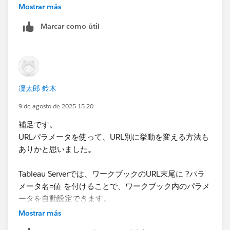
例えば、サイトごとに異なるデータを表示する場
Mostrar más
合、「サイトA」「サイトB」などのリストを作成。
Marcar como útil
2. 判定用の計算フィールドを作成
各サイトに対応する判定を作成し、表示・非表示を
制御する計算フィールドを作成。
3. ダッシュボードの設定
凜太郎 鈴木
ダッシュボードに該当のシートを配置。
レイアウトタブ
で「値を使用して表示を制御」にチ
9 de agosto de 2025 15:20
ェックを入れ、プルダウンから該当のパラメータ判
補足です。
定を選択。
URLパラメータを使って、URL別に挙動を変える方法も
4. パラメータの選択による表示切り替え
ありかと思いました
。
パラメータの選択を切り替えることで、サイトごと
に異なるダッシュボード表示が可能。
Tableau Serverでは、ワークブックのURL末尾に ?パラ
メータ名=値 を付けることで、ワークブック内のパラメ
ータを自動設定できます。
詳しくはこちらを参考にしてみてください。
これを利用すれば、Aサイト用のリンクとBサイト用の
Mostrar más
【Tableau】「値を使用した表示状態の制御」の活用
リンクで動作を分けられます。
⌗WorkoutWednesday - Qiita