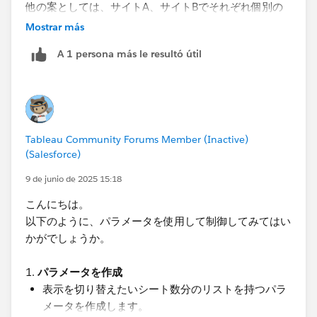
他の案としては、サイトA、サイトBでそれぞれ個別の
ユーザーが存在する状況でしたら、ユーザーフィルター
Mostrar más
という案も考えられます。サイトAのユーザーに対して
A 1 persona más le resultó útil
のみユーザーフィルターを設定する事で、同じワークブ
ックをパブリッシュしてもサイトAに属するユーザーと
サイトBに属するユーザーとでは、表示されるデータが
変わってきます。
https://help.tableau.com/current/pro/desktop/ja-
Tableau Community Forums Member (Inactive)
jp/publish_userfilters_create.htm
(Salesforce)
ただシート自体を非表示にする方法ではございませんの
9 de junio de 2025 15:18
で、シート自体を非表示にしたいという事でしたら、冒
こんにちは。
頭に記載した案が宜しいかと存じます。
以下のように、パラメータを使用して制御してみてはい
かがでしょうか。
​1.
パラメータを作成
表示を切り替えたいシート数分のリストを持つパラ
メータを作成します。