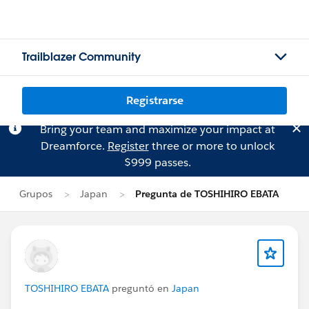
Trailblazer Community
Registrarse
Bring your team and maximize your impact at
Dreamforce.
Register
three or more to unlock
$999 passes.
Grupos
Japan
Pregunta de TOSHIHIRO EBATA
TOSHIHIRO EBATA
preguntó en
Japan