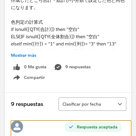
​作成したところ合計・総計が小分類で設定した色と同色
になります。
色判定の計算式
​if isnull([QTY(合計)]) then "空白"
ELSEIF isnull([QTY(全体割合)]) then "空白"
elseif min([行]) = "1" and min([列])= "3" then "13"
elseif min([行]) = "1" and min([列])= "2" then "12"
Mostrar más
elseif min([行]) = "1" and min([列])= "1" then "11"
elseif min([行]) = "2" and min([列])= "3" then "23"
0 Me gusta
9 respuestas
elseif min([行]) = "2" and min([列])= "2" then "22"
Compartir
elseif min([行]) = "2" and min([列])= "1" then "21"
Show menu
elseif min([行]) = "3" and min([列])= "3" then "33"
elseif min([行]) = "3" and min([列])= "2" then "32"
Ordenar
elseif min([行]) = "3" and min([列])= "1" then "31"
9 respuestas
Clasificar por fecha
else "既定値"
end
​書式設定では下記のように設定しておりラベルから判断
Respuesta aceptada
できるものか考えてみましたがうまく行きませんでし