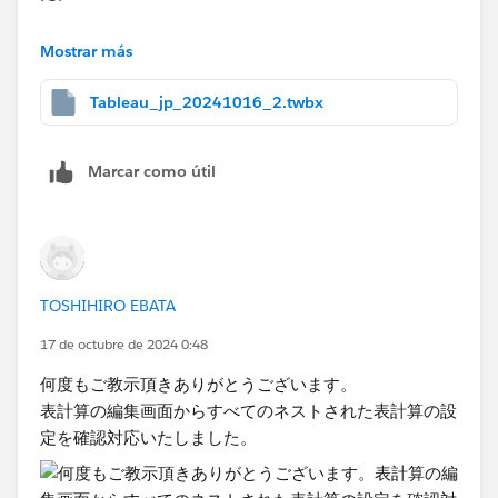
Mostrar más
Tableau_jp_20241016_2.twbx
頂いたViz​も同様に確認しました。
Marcar como útil
実装した横総計は「表（横)に沿った横集計」​
縦総計は「表（横)に沿った縦集計」​となります。
TOSHIHIRO EBATA
頂いたViz​では横総計は「Rf, RDays, Rf(分類) に沿った
17 de octubre de 2024 0:48
横総計」
縦総計は「Af, ADays, Af(分類） に沿った 縦総計」とな
何度もご教示頂きありがとうございます。
ります。
表計算の編集画面からすべてのネストされた表計算の設
定を確認対応いたしました。
このためなのか実装したvizの​縦総計の値がうまく算出
できていない感じです。