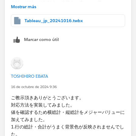
合計・総計の行列部分の背景色を変えたく思います。
のボーダーを適当な薄い灰色などに設定すると分かりや
Mostrar más
サンプル添付いたします。
すくなります。
何卒ご教示お願いします。
Tableau_jp_20241016.twbx
Marcar como útil
TOSHIHIRO EBATA
16 de octubre de 2024 9:36
ご教示頂きありがとうございます。
対応方法を実装してみました。
値を確認するため横総計・縦総計をメジャーバリューに
加えてみました。​
1.行の総計・合計が​うまく背景色が反映されませんでし
た。