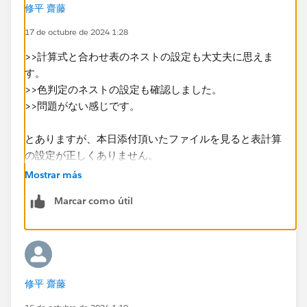
た。
修平 齋藤
17 de octubre de 2024 1:28
>>計算式と合わせ表のネストの設定も大丈夫に思えま
​ご教示頂きたいのは合計と総計をそれぞれ別の色に設定
す。
したく思います。
>>色判定のネストの設定も確認しました。
何卒宜しくお願い致します。​
>>問題がない感じです。
とありますが、本日添付頂いたファイルを見ると表計算
の設定が正しくありません。
Mostrar más
Marcar como útil
修平 齋藤