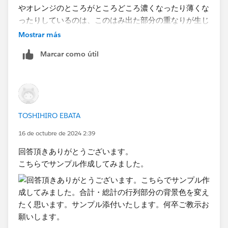
やオレンジのところがところどころ濃くなったり薄くな
ったりしているのは、このはみ出た部分の重なりが生じ
るためです。
Mostrar más
Marcar como útil
TOSHIHIRO EBATA
16 de octubre de 2024 2:39
回答頂きありがとうございます。
こちらでサンプル作成してみました。
テキスト表に対して不連続値で色付けを行うときは、マ
ークタイプを棒グラフにし、サイズに適当な統一の値
（次の図の例だとMIN(0)のフィールド）を入れてサイ
ズ調整のバーを最大まで引き上げておくとマークをはみ
出さずに済みます。セルの境目が分かりにくいときは色