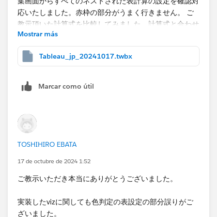
頂いたvizに対して[​Rf(分類)][Af(分類）]​[横NULL]を計
算式で追加しています。
Mostrar más
表計算に関しての設定は下記の通りで実装したVizも項
目が異なりますが
Tableau_jp_20241017.twbx
同様の設定を​[横NULL][横総計][縦NULL][縦総計]にし
ています。
赤枠の部分がうまく行きません。
Marcar como útil
ご教示頂いた計算式を比較してみました。
計算式と合わせ表のネストの設定も大丈夫に思えます。
2.本来は小計判定でない箇所に小計の背景色となりま
す。
TOSHIHIRO EBATA
17 de octubre de 2024 1:52
色判定のネストの設定も確認しました。
ご教示いただき本当にありがとうございました。
​大変申し訳ございません。
しかし色判定における計算式のネストの部分が異なりま
再度ご教示頂きたく思います。
実装したvizに関しても色判定の表設定の部分誤りがご
す。
ざいました。