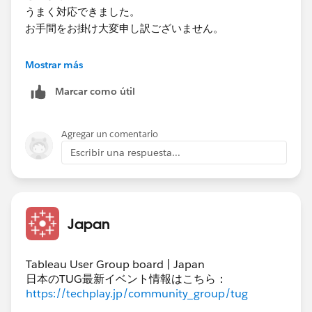
修正​したvizを添付いたします。
うまく対応できました。
実装版​に関してもう少しであると考えています。
お手間をお掛け大変申し訳ございません。
何卒宜しくお願い致します。​
改めてありがとうございました。
Mostrar más
こちらの書き方に問題があったと思いますが、頂いた
Marcar como útil
vizにおいて総計での色判定が出ている箇所がございま
した。
マークした部分となります。
Agregar un comentario
Escribir una respuesta...
頂いたVizに下記の計算式の結果を入れ同時に実装した
vizと比較しました。
Japan
ATTR({EXCLUDE [Af], [Af(分類）],[ADays]:
COUNTD([Af])}) + [縦NULL]
ATTR({EXCLUDE [Rf], [Rf(分類)],[RDays]:
Tableau User Group board | Japan
COUNTD([Rf])}) + [横NULL]
日本のTUG最新イベント情報はこちら：
https://techplay.jp/community_group/tug