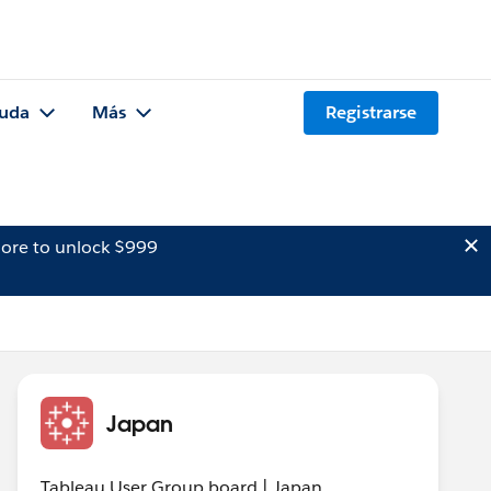
uda
Más
Registrarse
ore to unlock $999
Japan
Tableau User Group board | Japan