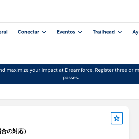
eral
Conectar
Eventos
Trailhead
Ay
and maximize your impact at Dreamforce.
Register
three or m
passes.
場合の対応）