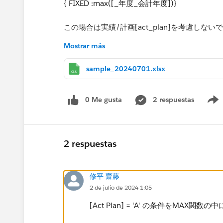
{ FIXED :max([_年度_会計年度])}
この場合は実績/計画[act_plan]を考慮しな
Mostrar más
しかし、
_年度_会計年度初期値 （実績がMAX）
sample_20240701.xlsx
{ FIXED [Act Plan]="A":max([_年度_会計年度])
このように[Act Plan]="A"を定義した
0 Me gusta
2 respuestas
せん。
条件がある場合のパラメータの初期値設定はど
2 respuestas
ご教示頂きたく思います。
修平 齋藤
何卒よろしくお願い申し上げます。
2 de julio de 2024 1:05
[Act Plan] = 'A' の条件をMAX関