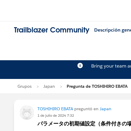
Trailblazer Community
Descripción gen
Bring your team 
Grupos
Japan
Pregunta de TOSHIHIRO EBATA
TOSHIHIRO EBATA
preguntó en
Japan
1 de julio de 2024 7:32
パラメータの初期値設定（条件付きの