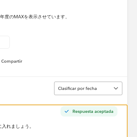
いで年度のMAXを表示させています。
}
場合、「ワークブックが開いているときの値」に上記式が設定できま
Compartir
Show menu
のように対応すればよいでしょうか。
Ordenar
Clasificar por fecha
Respuesta aceptada
数の中に入れましょう。