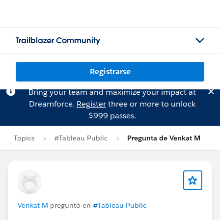
Trailblazer Community
Registrarse
Bring your team and maximize your impact at
Dreamforce.
Register
three or more to unlock
$999 passes.
Topics
#Tableau Public
Pregunta de Venkat M
Venkat M
preguntó en
#Tableau Public