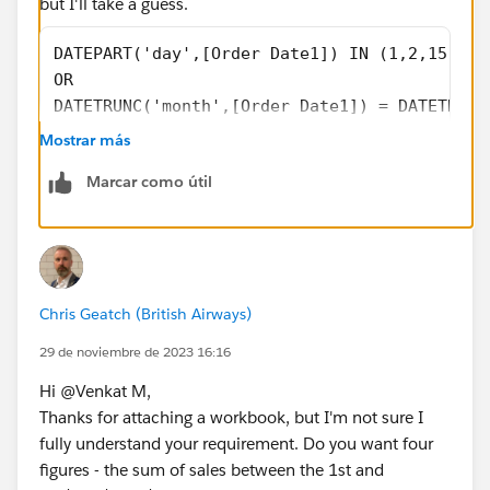
but I'll take a guess.
DATEPART('day',[Order Date1]) IN (1,2,15,16)
OR 
DATETRUNC('month',[Order Date1]) = DATETRUNC
Mostrar más
Marcar como útil
Chris Geatch (British Airways)
29 de noviembre de 2023 16:16
Hi @Venkat M​,
Thanks for attaching a workbook, but I'm not sure I
fully understand your requirement. Do you want four
figures - the sum of sales between the 1st and