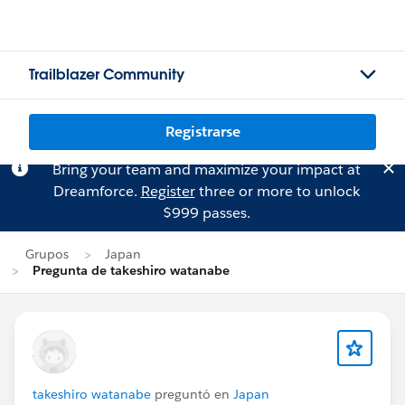
Trailblazer Community
Registrarse
Bring your team and maximize your impact at
Dreamforce.
Register
three or more to unlock
$999 passes.
Grupos
Japan
Pregunta de takeshiro watanabe
takeshiro watanabe
preguntó en
Japan