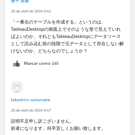
修平 齋藤
25 de abril de 2024 0:42
「一番右のテーブルを作成する」というのは、
TableauDesktopの画面上でそのような形で見えていれ
ばよいのか、それともTableauDesktopにデータソース
として読み込む前の段階で元データとして存在しない解
けないのか、どちらなのでしょうか？
これにより、割合テーブルは期間（開始日である発令か
Marcar como útil
ら終了日である有効期限まで）を持つようになりますの
で、データソースでリレーションを組むときに売上の日
付でこの期間をカバーするように設定します。
takeshiro watanabe
あとは按分金額の計算フィールドを作成し、ビューに並
25 de abril de 2024 0:47
べると求めていた表が作成できます。
説明不足申し訳ございません。
前者になります。何卒宜しくお願い致します。​