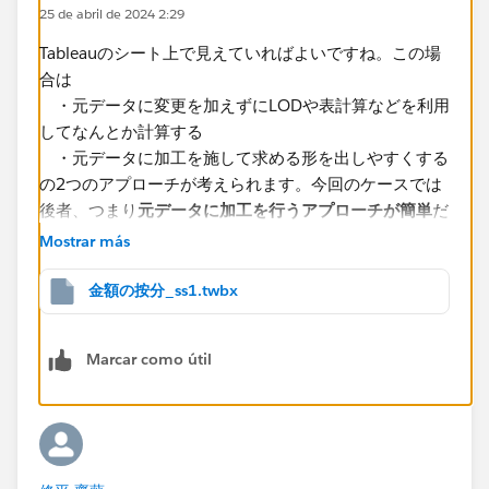
25 de abril de 2024 2:29
Tableauのシート上で見えていればよいですね。この場
合は
・元データに変更を加えずにLODや表計算などを利用
してなんとか計算する
・元データに加工を施して求める形を出しやすくする
の2つのアプローチが考えられます。今回のケースでは
後者、つまり
元データに加工を行うアプローチが簡単
だ
と思います。
Mostrar más
「よりよいデータの持ち方があれば、変更可能ですが、
金額の按分_ss1.twbx
入力者は営業なので、解釈が難しいものは避けたい」と
のことなのでレイアウトはあまり変更せず、「割合テー
Marcar como útil
ブルに新しいデータが追加されたときは古いデータに有
効期限（新しい発令日の1日前）を書き込む」という加
工にしたいと思います。