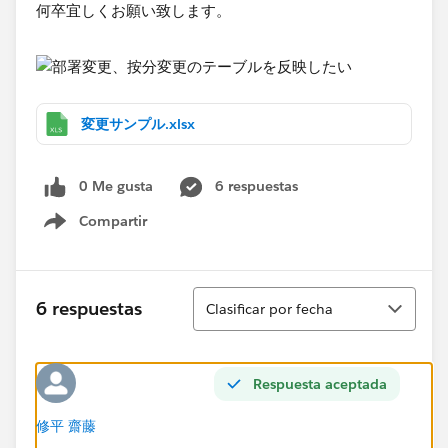
何卒宜しくお願い致します。
変更サンプル.xlsx
0 Me gusta
6 respuestas
Compartir
Show menu
Ordenar
6 respuestas
Clasificar por fecha
Respuesta aceptada
修平 齋藤