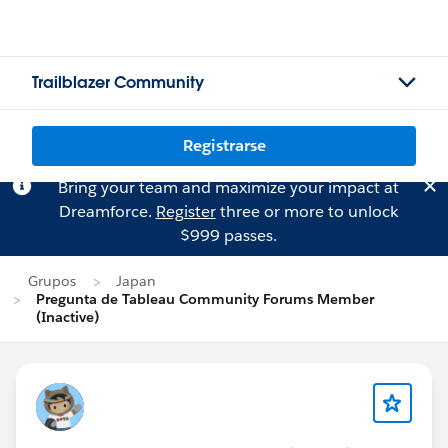
Trailblazer Community
Registrarse
Bring your team and maximize your impact at
Dreamforce.
Register
three or more to unlock
$999 passes.
Grupos
Japan
Pregunta de Tableau Community Forums Member
(Inactive)